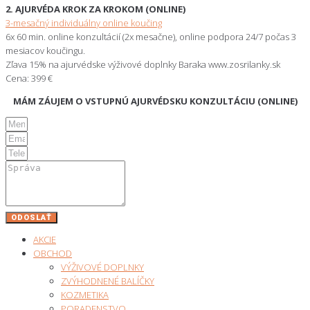
2. AJURVÉDA KROK ZA KROKOM (ONLINE)
3-mesačný individuálny online koučing
6x 60 min. online konzultácií (2x mesačne), online podpora 24/7 počas 3
mesiacov koučingu.
Zľava 15% na ajurvédske výživové doplnky Baraka www.zosrilanky.sk
Cena: 399 €
MÁM ZÁUJEM O VSTUPNÚ AJURVÉDSKU KONZULTÁCIU (ONLINE)
ODOSLAŤ
AKCIE
OBCHOD
VÝŽIVOVÉ DOPLNKY
ZVÝHODNENÉ BALÍČKY
KOZMETIKA
PORADENSTVO