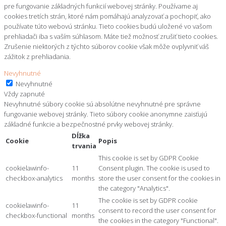
pre fungovanie základných funkcií webovej stránky. Používame aj
cookies tretích strán, ktoré nám pomáhajú analyzovať a pochopiť, ako
používate túto webovú stránku. Tieto cookies budú uložené vo vašom
prehliadači iba s vaším súhlasom. Máte tiež možnosť zrušiť tieto cookies.
Zrušenie niektorých z týchto súborov cookie však môže ovplyvniť váš
zážitok z prehliadania.
Nevyhnutné
Nevyhnutné
Vždy zapnuté
Nevyhnutné súbory cookie sú absolútne nevyhnutné pre správne
fungovanie webovej stránky. Tieto súbory cookie anonymne zaisťujú
základné funkcie a bezpečnostné prvky webovej stránky.
Dĺžka
Cookie
Popis
trvania
This cookie is set by GDPR Cookie
cookielawinfo-
11
Consent plugin. The cookie is used to
checkbox-analytics
months
store the user consent for the cookies in
the category "Analytics".
The cookie is set by GDPR cookie
cookielawinfo-
11
consent to record the user consent for
checkbox-functional
months
the cookies in the category "Functional".