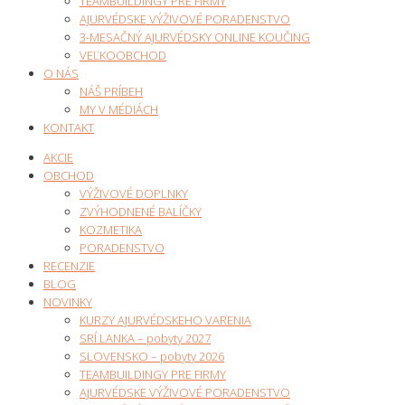
TEAMBUILDINGY PRE FIRMY
AJURVÉDSKE VÝŽIVOVÉ PORADENSTVO
3-MESAČNÝ AJURVÉDSKY ONLINE KOUČING
VEĽKOOBCHOD
O NÁS
NÁŠ PRÍBEH
MY V MÉDIÁCH
KONTAKT
AKCIE
OBCHOD
VÝŽIVOVÉ DOPLNKY
ZVÝHODNENÉ BALÍČKY
KOZMETIKA
PORADENSTVO
RECENZIE
BLOG
NOVINKY
KURZY AJURVÉDSKEHO VARENIA
SRÍ LANKA – pobyty 2027
SLOVENSKO – pobyty 2026
TEAMBUILDINGY PRE FIRMY
AJURVÉDSKE VÝŽIVOVÉ PORADENSTVO