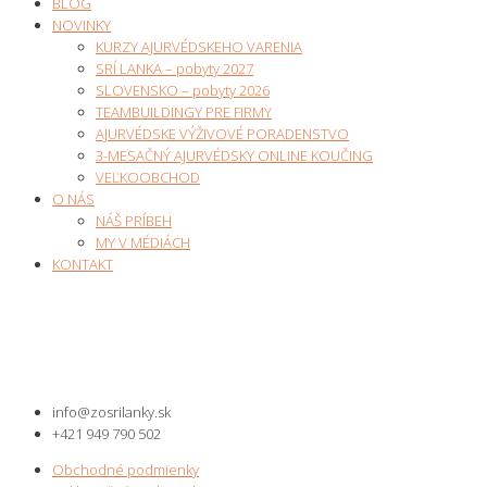
BLOG
NOVINKY
KURZY AJURVÉDSKEHO VARENIA
SRÍ LANKA – pobyty 2027
SLOVENSKO – pobyty 2026
TEAMBUILDINGY PRE FIRMY
AJURVÉDSKE VÝŽIVOVÉ PORADENSTVO
3-MESAČNÝ AJURVÉDSKY ONLINE KOUČING
VEĽKOOBCHOD
O NÁS
NÁŠ PRÍBEH
MY V MÉDIÁCH
KONTAKT
info@zosrilanky.sk
+421 949 790 502
Obchodné podmienky