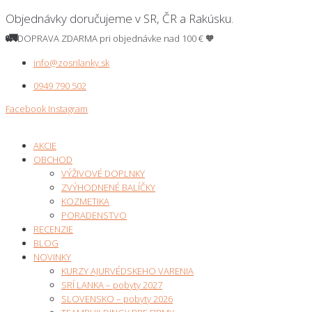
Skip
Objednávky doručujeme v SR, ČR a Rakúsku.
to
🚛
DOPRAVA ZDARMA pri
objednávke nad 100 €
🧡
content
info@zosrilanky.sk
0949 790 502
Facebook
Instagram
AKCIE
OBCHOD
VÝŽIVOVÉ DOPLNKY
ZVÝHODNENÉ BALÍČKY
KOZMETIKA
PORADENSTVO
RECENZIE
BLOG
NOVINKY
KURZY AJURVÉDSKEHO VARENIA
SRÍ LANKA – pobyty 2027
SLOVENSKO – pobyty 2026