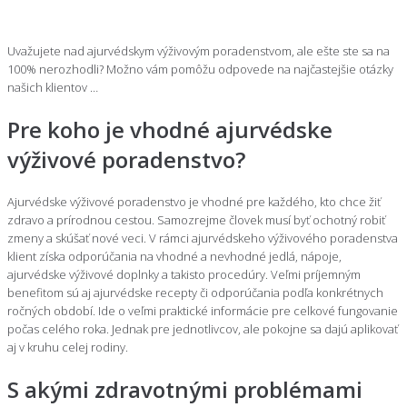
Uvažujete nad ajurvédskym výživovým poradenstvom, ale ešte ste sa na
100% nerozhodli? Možno vám pomôžu odpovede na najčastejšie otázky
našich klientov …
Pre koho je vhodné ajurvédske
výživové poradenstvo?
Ajurvédske výživové poradenstvo je vhodné pre každého, kto chce žiť
zdravo a prírodnou cestou. Samozrejme človek musí byť ochotný robiť
zmeny a skúšať nové veci. V rámci ajurvédskeho výživového poradenstva
klient získa odporúčania na vhodné a nevhodné jedlá, nápoje,
ajurvédske výživové doplnky a takisto procedúry. Veľmi príjemným
benefitom sú aj ajurvédske recepty či odporúčania podľa konkrétnych
ročných období. Ide o veľmi praktické informácie pre celkové fungovanie
počas celého roka. Jednak pre jednotlivcov, ale pokojne sa dajú aplikovať
aj v kruhu celej rodiny.
S akými zdravotnými problémami