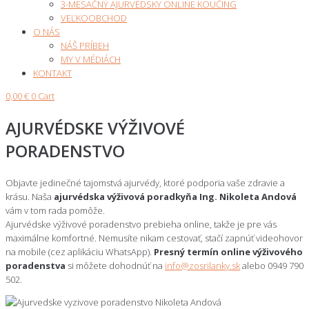
3-MESAČNÝ AJURVÉDSKY ONLINE KOUČING
VEĽKOOBCHOD
O NÁS
NÁŠ PRÍBEH
MY V MÉDIÁCH
KONTAKT
0,00
€
0
Cart
AJURVÉDSKE VÝŽIVOVÉ
PORADENSTVO
Objavte jedinečné tajomstvá ajurvédy, ktoré podporia vaše zdravie a
krásu. Naša
ajurvédska výživová poradkyňa Ing. Nikoleta Andová
vám v tom rada pomôže.
Ajurvédske výživové poradenstvo prebieha online, takže je pre vás
maximálne komfortné. Nemusíte nikam cestovať, stačí zapnúť videohovor
na mobile (cez aplikáciu WhatsApp).
Presný termín online výživového
poradenstva
si môžete dohodnúť na
info@zosrilanky.sk
alebo 0949 790
502.