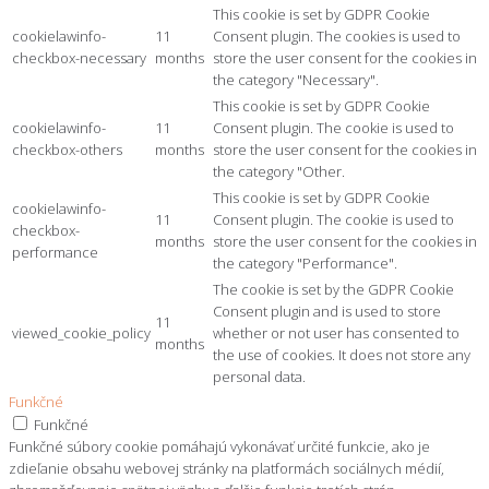
This cookie is set by GDPR Cookie
cookielawinfo-
11
Consent plugin. The cookies is used to
checkbox-necessary
months
store the user consent for the cookies in
the category "Necessary".
This cookie is set by GDPR Cookie
cookielawinfo-
11
Consent plugin. The cookie is used to
checkbox-others
months
store the user consent for the cookies in
the category "Other.
This cookie is set by GDPR Cookie
cookielawinfo-
11
Consent plugin. The cookie is used to
checkbox-
months
store the user consent for the cookies in
performance
the category "Performance".
The cookie is set by the GDPR Cookie
Consent plugin and is used to store
11
viewed_cookie_policy
whether or not user has consented to
months
the use of cookies. It does not store any
personal data.
Funkčné
Funkčné
Funkčné súbory cookie pomáhajú vykonávať určité funkcie, ako je
zdieľanie obsahu webovej stránky na platformách sociálnych médií,