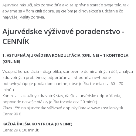
Ajurvéda nás učí, ako zdravo žiť a ako sa správne starať o svoje telo, tak
aby sme sa v ňom cítili dobre. Jej cieľom je dlhovekosť a udržanie čo
najvyššej kvality zdravia.
Ajurvédske výživové poradenstvo -
CENNÍK
1. VSTUPNÁ AJURVÉDSKA KONZULTÁCIA (ONLINE) + 1 KONTROLA
(ONLINE)
Vstupná konzultácia – diagnotika, stanovenie dominantných dóš, analýza
zdravotných problémov, odporúčania – vhodné a nevhodné
potraviny/nápoje podľa dominantnej dóše (dĺžka trvania cca 60 – 70
minút).
Kontrola – aktuálny zdravotný stav, ďalšie ajurvédske odporúčania,
odpovede na vaše otázky (dĺžka trvania cca 30 minút).
Zľava 15% na ajurvédske výživové doplnky Baraka www.zosrilanky.sk
Cena: 99 €
KAŽDÁ ĎALŠIA KONTROLA (ONLINE)
Cena: 29 € (30 minút)