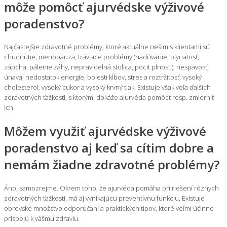
môže pomôcť ajurvédske výživové
poradenstvo?
Najčastejšie zdravotné problémy, ktoré aktuálne riešim s klientami sú
chudnutie, menopauza, tráviace problémy (nadúvanie, plynatosť,
zápcha, pálenie záhy, nepravidelná stolica, pocit plnosti), nespavosť,
únava, nedostatok energie, bolesti kĺbov, stres a roztržitosť, vysoký
cholesterol, vysoký cukor a vysoký krvný tlak. Existuje však veľa ďalších
zdravotných ťažkosti, s ktorými dokáže ajurvéda pomôcť resp. zmierniť
ich.
Môžem využiť ajurvédske výživové
poradenstvo aj keď sa cítim dobre a
nemám žiadne zdravotné problémy?
Áno, samozrejme. Okrem toho, že ajurvéda pomáha pri riešení rôznych
zdravotných ťažkosti, má aj vynikajúcu preventívnu funkciu. Existuje
obrovské množstvo odporúčaní a praktických tipov, ktoré veľmi účinne
prispejú k vášmu zdraviu.