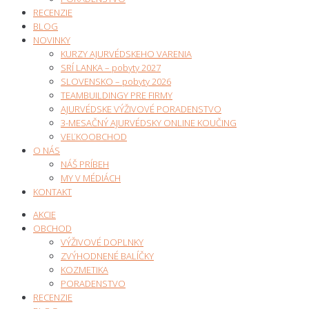
RECENZIE
BLOG
NOVINKY
KURZY AJURVÉDSKEHO VARENIA
SRÍ LANKA – pobyty 2027
SLOVENSKO – pobyty 2026
TEAMBUILDINGY PRE FIRMY
AJURVÉDSKE VÝŽIVOVÉ PORADENSTVO
3-MESAČNÝ AJURVÉDSKY ONLINE KOUČING
VEĽKOOBCHOD
O NÁS
NÁŠ PRÍBEH
MY V MÉDIÁCH
KONTAKT
AKCIE
OBCHOD
VÝŽIVOVÉ DOPLNKY
ZVÝHODNENÉ BALÍČKY
KOZMETIKA
PORADENSTVO
RECENZIE