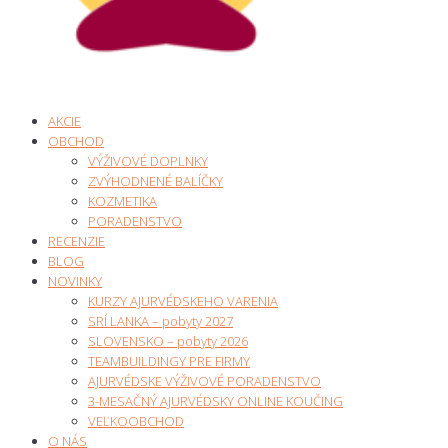
AKCIE
OBCHOD
VÝŽIVOVÉ DOPLNKY
ZVÝHODNENÉ BALÍČKY
KOZMETIKA
PORADENSTVO
RECENZIE
BLOG
NOVINKY
KURZY AJURVÉDSKEHO VARENIA
SRÍ LANKA – pobyty 2027
SLOVENSKO – pobyty 2026
TEAMBUILDINGY PRE FIRMY
AJURVÉDSKE VÝŽIVOVÉ PORADENSTVO
3-MESAČNÝ AJURVÉDSKY ONLINE KOUČING
VEĽKOOBCHOD
O NÁS