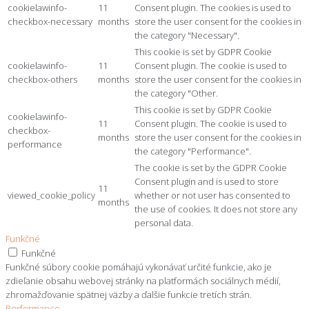
cookielawinfo-
11
Consent plugin. The cookies is used to
checkbox-necessary
months
store the user consent for the cookies in
the category "Necessary".
This cookie is set by GDPR Cookie
cookielawinfo-
11
Consent plugin. The cookie is used to
checkbox-others
months
store the user consent for the cookies in
the category "Other.
This cookie is set by GDPR Cookie
cookielawinfo-
11
Consent plugin. The cookie is used to
checkbox-
months
store the user consent for the cookies in
performance
the category "Performance".
The cookie is set by the GDPR Cookie
Consent plugin and is used to store
11
viewed_cookie_policy
whether or not user has consented to
months
the use of cookies. It does not store any
personal data.
Funkčné
Funkčné
Funkčné súbory cookie pomáhajú vykonávať určité funkcie, ako je
zdieľanie obsahu webovej stránky na platformách sociálnych médií,
zhromažďovanie spätnej väzby a ďalšie funkcie tretích strán.
Performance