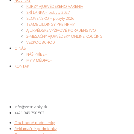
NOVINKY
KURZY AJURVÉDSKEHO VARENIA
SRÍ LANKA – pobyty 2027
SLOVENSKO – pobyty 2026
TEAMBUILDINGY PRE FIRMY
AJURVÉDSKE VÝŽIVOVÉ PORADENSTVO
3-MESAČNÝ AJURVÉDSKY ONLINE KOUČING
VEĽKOOBCHOD
O NÁS
NÁŠ PRÍBEH
MY V MÉDIÁCH
KONTAKT
info@zosrilanky.sk
+421 949 790 502
Obchodné podmienky
Reklamačné podmienky