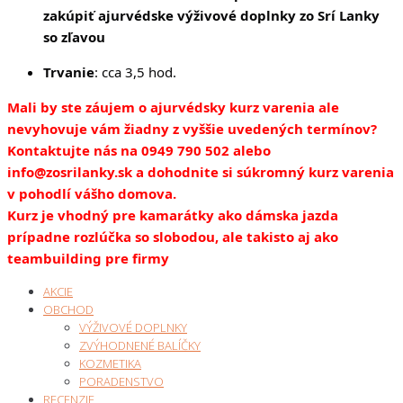
zakúpiť ajurvédske výživové doplnky zo Srí Lanky
so zľavou
Trvanie
: cca 3,5 hod.
Mali by ste záujem o ajurvédsky kurz varenia ale
nevyhovuje vám žiadny z vyššie uvedených termínov?
Kontaktujte nás na 0949 790 502 alebo
info@zosrilanky.sk a dohodnite si súkromný kurz varenia
v pohodlí vášho domova.
Kurz je vhodný pre kamarátky ako dámska jazda
prípadne rozlúčka so slobodou, ale takisto aj ako
teambuilding pre firmy
AKCIE
OBCHOD
VÝŽIVOVÉ DOPLNKY
ZVÝHODNENÉ BALÍČKY
KOZMETIKA
PORADENSTVO
RECENZIE