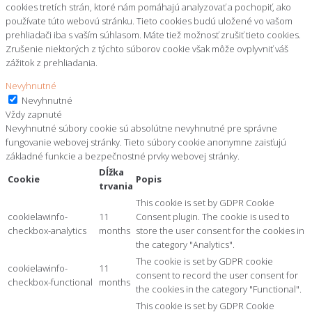
cookies tretích strán, ktoré nám pomáhajú analyzovať a pochopiť, ako
používate túto webovú stránku. Tieto cookies budú uložené vo vašom
prehliadači iba s vaším súhlasom. Máte tiež možnosť zrušiť tieto cookies.
Zrušenie niektorých z týchto súborov cookie však môže ovplyvniť váš
zážitok z prehliadania.
Nevyhnutné
Nevyhnutné
Vždy zapnuté
Nevyhnutné súbory cookie sú absolútne nevyhnutné pre správne
fungovanie webovej stránky. Tieto súbory cookie anonymne zaisťujú
základné funkcie a bezpečnostné prvky webovej stránky.
Dĺžka
Cookie
Popis
trvania
This cookie is set by GDPR Cookie
cookielawinfo-
11
Consent plugin. The cookie is used to
checkbox-analytics
months
store the user consent for the cookies in
the category "Analytics".
The cookie is set by GDPR cookie
cookielawinfo-
11
consent to record the user consent for
checkbox-functional
months
the cookies in the category "Functional".
This cookie is set by GDPR Cookie