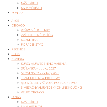
NÁŠ PRÍBEH
MY V MÉDIÁCH
KONTAKT
AKCIE
OBCHOD
VÝŽIVOVÉ DOPLNKY
ZVÝHODNENÉ BALÍČKY
KOZMETIKA
PORADENSTVO
RECENZIE
BLOG
NOVINKY
KURZY AJURVÉDSKEHO VARENIA
SRÍ LANKA – pobyty 2027
SLOVENSKO – pobyty 2026
TEAMBUILDINGY PRE FIRMY
AJURVÉDSKE VÝŽIVOVÉ PORADENSTVO
3-MESAČNÝ AJURVÉDSKY ONLINE KOUČING
VEĽKOOBCHOD
O NÁS
NÁŠ PRÍBEH
MY V MÉDIÁCH