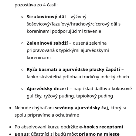
pozostáva zo 4 častí:
Strukovinový dāl
– výživný
šošovicový/fazuľový/hrachový/cícerový dāl s
koreninami podporujúcimi trávenie
Zeleninové sabdží
– dusená zelenina
pripravovaná s typickými ajurvédskymi
koreninami
Ryža basmati a ajurvédske placky čapátí
–
ľahko stráviteľná príloha a tradičný indický chlieb
Ajurvédsky dezert
– napríklad datľovo-kokosové
guličky, ryžový puding, tapiokový puding
Nebude chýbať ani
sezónny ajurvédsky čaj
, ktorý si
spolu pripravíme a ochutnáme
Po absolvovaní kurzu obdržíte
e-book s receptami
Bonus
: účastníci si budú môcť
priamo na mieste