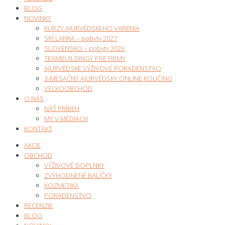
BLOG
NOVINKY
KURZY AJURVÉDSKEHO VARENIA
SRÍ LANKA – pobyty 2027
SLOVENSKO – pobyty 2026
TEAMBUILDINGY PRE FIRMY
AJURVÉDSKE VÝŽIVOVÉ PORADENSTVO
3-MESAČNÝ AJURVÉDSKY ONLINE KOUČING
VEĽKOOBCHOD
O NÁS
NÁŠ PRÍBEH
MY V MÉDIÁCH
KONTAKT
AKCIE
OBCHOD
VÝŽIVOVÉ DOPLNKY
ZVÝHODNENÉ BALÍČKY
KOZMETIKA
PORADENSTVO
RECENZIE
BLOG