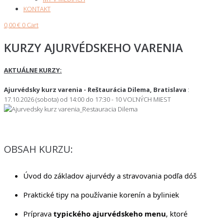
KONTAKT
0,00
€
0
Cart
KURZY AJURVÉDSKEHO VARENIA
AKTUÁLNE KURZY:
Ajurvédsky kurz varenia - Reštaurácia Dilema, Bratislava
:
17.10.2026 (sobota) od 14:00 do 17:30 - 10 VOĽNÝCH MIEST
OBSAH KURZU:
Úvod do základov ajurvédy a stravovania podľa dóš
Praktické tipy na používanie korenín a byliniek
Príprava
typického ajurvédskeho menu
, ktoré